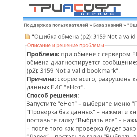
Поддержка пользователей
»
База знаний
»
"Оши
"Ошибка обмена (p2): 3159 Not a vali
Описание и решение проблемы
Проблема:
при обмене с сервером Е
обмена диагностируется сообщение
(p2): 3159 Not a valid bookmark".
Причина:
скорее всего, разрушена к
данных ЕИС "еНот".
Способ решения:
Запустите “еНот” – выберите меню “
“Проверка баз данных” – нажмите кно
поставьте галку “Выбрать все” – наж
– после того как проверка будет зак
“Далее” – поставьте галку “Выбрать 