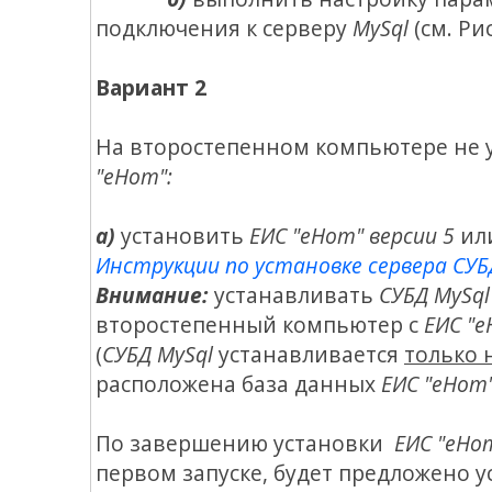
подключения к серверу
MySql
(см. Рис
Вариант 2
На второстепенном компьютере не 
"еНот":
а)
установить
ЕИС "еНот" версии 5
или
Инструкции по установке сервера СУБД
Внимание:
устанавливать
СУБД MySql
второстепенный компьютер с
ЕИС "
(
СУБД MySql
устанавливается
только 
расположена база данных
ЕИС "еНот
По завершению установки
ЕИС "еНот
первом запуске, будет предложено 